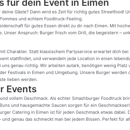
s für dein Event in Eimen
r deine Gäste? Dann wird es Zeit für richtig gutes Streetfood
en Pommes und echtem Foodtruck-Feeling.
Leidenschaft für gutes Essen direkt zu dir nach Eimen. Mit hoc
Unser Anspruch: Burger frisch vom Grill, die begeistern – unko
t Charakter. Statt klassischem Partyservice erwartet dich bei 
ent stattfindet, und verwandeln jede Location in einen lebend
 uns genau richtig. Wir arbeiten autark, benötigen wenig Plat
der Festivals in Eimen und Umgebung. Unsere Burger werden dire
äste lieben werden.
r Events
e und vollem Geschmack. Als echter Smashburger Foodtruck bri
e-Buns und hausgemachte Saucen sorgen für ein Geschmackserleb
Burger Catering in Eimen ist für jeden Geschmack etwas dabei. 
n – und genau das schmeckt man bei jedem Bissen. Perfekt für a