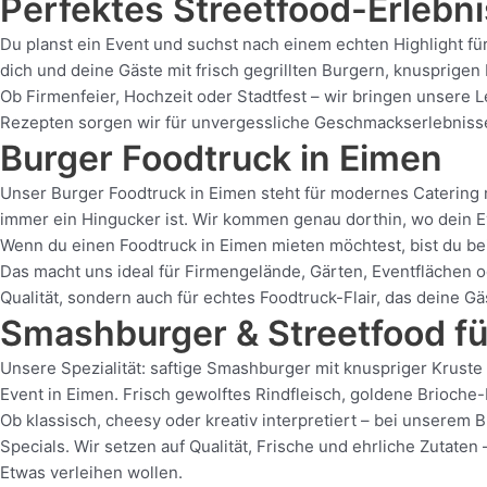
Perfektes Streetfood-Erlebni
Du planst ein Event und suchst nach einem echten Highlight fü
dich und deine Gäste mit frisch gegrillten Burgern, knusprig
Ob Firmenfeier, Hochzeit oder Stadtfest – wir bringen unsere 
Rezepten sorgen wir für unvergessliche Geschmackserlebnisse. 
Burger Foodtruck in Eimen
Unser Burger Foodtruck in Eimen steht für modernes Catering mi
immer ein Hingucker ist. Wir kommen genau dorthin, wo dein Ev
Wenn du einen Foodtruck in Eimen mieten möchtest, bist du bei
Das macht uns ideal für Firmengelände, Gärten, Eventflächen o
Qualität, sondern auch für echtes Foodtruck-Flair, das deine G
Smashburger & Streetfood fü
Unsere Spezialität: saftige Smashburger mit knuspriger Krust
Event in Eimen. Frisch gewolftes Rindfleisch, goldene Brioch
Ob klassisch, cheesy oder kreativ interpretiert – bei unserem 
Specials. Wir setzen auf Qualität, Frische und ehrliche Zutate
Etwas verleihen wollen.