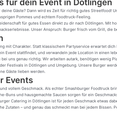
 für dein Event in Dötlingen
r deine Gäste? Dann wird es Zeit für richtig gutes Streetfood
 knusprigen Pommes und echtem Foodtruck-Feeling.
eidenschaft für gutes Essen direkt zu dir nach Dötlingen. Mit h
serlebnisse. Unser Anspruch: Burger frisch vom Grill, die beg
n
g mit Charakter. Statt klassischem Partyservice erwartet dich b
n Event stattfindet, und verwandeln jede Location in einen le
 bei uns genau richtig. Wir arbeiten autark, benötigen wenig P
er Festivals in Dötlingen und Umgebung. Unsere Burger werden d
eine Gäste lieben werden.
r Events
e und vollem Geschmack. Als echter Smashburger Foodtruck bri
ioche-Buns und hausgemachte Saucen sorgen für ein Geschmackse
Burger Catering in Dötlingen ist für jeden Geschmack etwas dab
iche Zutaten – und genau das schmeckt man bei jedem Bissen. Pe