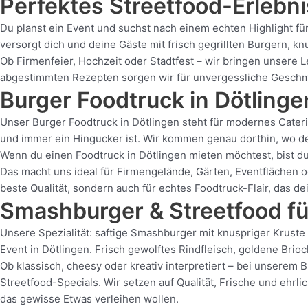
Perfektes Streetfood-Erlebnis
Du planst ein Event und suchst nach einem echten Highlight fü
versorgt dich und deine Gäste mit frisch gegrillten Burgern,
Ob Firmenfeier, Hochzeit oder Stadtfest – wir bringen unsere L
abgestimmten Rezepten sorgen wir für unvergessliche Geschmack
Burger Foodtruck in Dötlinge
Unser Burger Foodtruck in Dötlingen steht für modernes Caterin
und immer ein Hingucker ist. Wir kommen genau dorthin, wo dei
Wenn du einen Foodtruck in Dötlingen mieten möchtest, bist du
Das macht uns ideal für Firmengelände, Gärten, Eventflächen od
beste Qualität, sondern auch für echtes Foodtruck-Flair, das d
Smashburger & Streetfood fü
Unsere Spezialität: saftige Smashburger mit knuspriger Krust
Event in Dötlingen. Frisch gewolftes Rindfleisch, goldene Br
Ob klassisch, cheesy oder kreativ interpretiert – bei unserem 
Streetfood-Specials. Wir setzen auf Qualität, Frische und ehrl
das gewisse Etwas verleihen wollen.