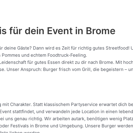
s für dein Event in Brome
ür deine Gäste? Dann wird es Zeit für richtig gutes Streetfoo
gen Pommes und echtem Foodtruck-Feeling.
 Leidenschaft für gutes Essen direkt zu dir nach Brome. Mit ho
 Unser Anspruch: Burger frisch vom Grill, die begeistern – unk
it Charakter. Statt klassischem Partyservice erwartet dich bei
vent stattfindet, und verwandeln jede Location in einen leben
i uns genau richtig. Wir arbeiten autark, benötigen wenig Pla
oder Festivals in Brome und Umgebung. Unsere Burger werden dir
Gäste lieben werden.