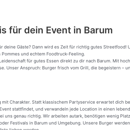
s für dein Event in Barum
ür deine Gäste? Dann wird es Zeit für richtig gutes Streetfoo
gen Pommes und echtem Foodtruck-Feeling.
 Leidenschaft für gutes Essen direkt zu dir nach Barum. Mit ho
 Unser Anspruch: Burger frisch vom Grill, die begeistern – unk
it Charakter. Statt klassischem Partyservice erwartet dich bei
vent stattfindet, und verwandeln jede Location in einen leben
i uns genau richtig. Wir arbeiten autark, benötigen wenig Pla
oder Festivals in Barum und Umgebung. Unsere Burger werden dir
Gäste lieben werden.