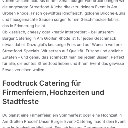
vollem Geschmack. Als echter Smashburger Foodtruck bringen wir
die angesagte Streetfood-Küche direkt zu deinem Event in Am
Großen Rhode. Frisch gewolftes Rindfleisch, goldene Brioche-Buns
und hausgemachte Saucen sorgen für ein Geschmackserlebnis,
das in Erinnerung bleibt.
Ob klassisch, cheesy oder kreativ interpretiert – bei unserem
Burger Catering in Am Großen Rhode ist für jeden Geschmack
etwas dabei. Dazu gibt’s knusprige Fries und auf Wunsch weitere
Streetfood-Specials. Wir setzen auf Qualität, Frische und ehrliche
Zutaten – und genau das schmeckt man bei jedem Bissen. Perfekt
für alle, die echtes Streetfood lieben und ihrem Event das gewisse
Etwas verleihen wollen.
Foodtruck Catering für
Firmenfeiern, Hochzeiten und
Stadtfeste
Du planst eine Firmenfeier, ein Sommerfest oder eine Hochzeit in
Am Großen Rhode? Unser Burger Event-Catering macht dein Event
zum kulinarischen Highlight. Egal ob lockere Gartenparty oder