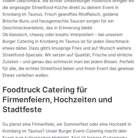
vollem Geschmack. Als echter Smashburger Foodtruck bringen wir
die angesagte Streetfood-Küche direkt zu deinem Event in
Kronberg im Taunus. Frisch gewolftes Rindfleisch, goldene
Brioche-Buns und hausgemachte Saucen sorgen für ein
Geschmackserlebnis, das in Erinnerung bleibt.
Ob klassisch, cheesy oder kreativ interpretiert – bei unserem
Burger Catering in Kronberg im Taunus ist für jeden Geschmack
etwas dabei. Dazu gibt’s knusprige Fries und auf Wunsch weitere
Streetfood-Specials. Wir setzen auf Qualität, Frische und ehrliche
Zutaten – und genau das schmeckt man bei jedem Bissen. Perfekt
für alle, die echtes Streetfood lieben und ihrem Event das gewisse
Etwas verleihen wollen.
Foodtruck Catering für
Firmenfeiern, Hochzeiten und
Stadtfeste
Du planst eine Firmenfeier, ein Sommerfest oder eine Hochzeit in
Kronberg im Taunus? Unser Burger Event-Catering macht dein
Event zum kulinarischen Highlight. Egal ob lockere Gartenparty