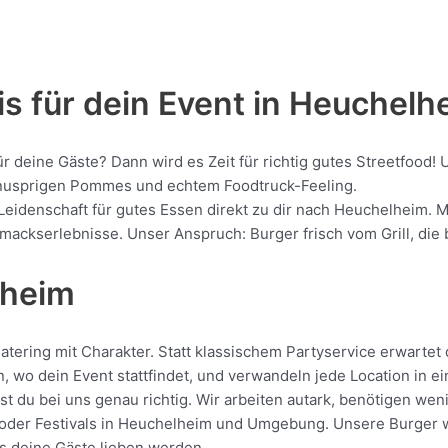
is für dein Event in Heuchelh
für deine Gäste? Dann wird es Zeit für richtig gutes Streetfo
, knusprigen Pommes und echtem Foodtruck-Feeling.
 Leidenschaft für gutes Essen direkt zu dir nach Heuchelheim. M
kserlebnisse. Unser Anspruch: Burger frisch vom Grill, die be
lheim
ering mit Charakter. Statt klassischem Partyservice erwartet d
, wo dein Event stattfindet, und verwandeln jede Location in e
 du bei uns genau richtig. Wir arbeiten autark, benötigen wen
oder Festivals in Heuchelheim und Umgebung. Unsere Burger wer
das deine Gäste lieben werden.