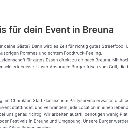
s für dein Event in Breuna
ür deine Gäste? Dann wird es Zeit für richtig gutes Streetfoo
, knusprigen Pommes und echtem Foodtruck-Feeling.
Leidenschaft für gutes Essen direkt zu dir nach Breuna. Mit ho
kserlebnisse. Unser Anspruch: Burger frisch vom Grill, die be
mit Charakter. Statt klassischem Partyservice erwartet dich be
vent stattfindet, und verwandeln jede Location in einen leben
ei uns genau richtig. Wir arbeiten autark, benötigen wenig Pl
oder Festivals in Breuna und Umgebung. Unsere Burger werden di
deine Gäste lieben werden.