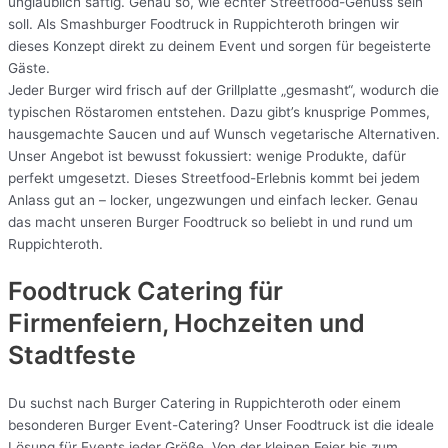
unglaublich saftig. Genau so, wie echter Streetfood-Genuss sein
soll. Als Smashburger Foodtruck in Ruppichteroth bringen wir
dieses Konzept direkt zu deinem Event und sorgen für begeisterte
Gäste.
Jeder Burger wird frisch auf der Grillplatte „gesmasht“, wodurch die
typischen Röstaromen entstehen. Dazu gibt’s knusprige Pommes,
hausgemachte Saucen und auf Wunsch vegetarische Alternativen.
Unser Angebot ist bewusst fokussiert: wenige Produkte, dafür
perfekt umgesetzt. Dieses Streetfood-Erlebnis kommt bei jedem
Anlass gut an – locker, ungezwungen und einfach lecker. Genau
das macht unseren Burger Foodtruck so beliebt in und rund um
Ruppichteroth.
Foodtruck Catering für
Firmenfeiern, Hochzeiten und
Stadtfeste
Du suchst nach Burger Catering in Ruppichteroth oder einem
besonderen Burger Event-Catering? Unser Foodtruck ist die ideale
Lösung für Events jeder Größe. Von der kleinen Feier bis zum