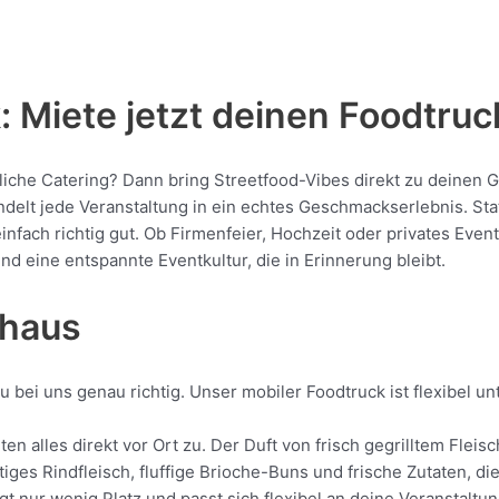
 Miete jetzt deinen Foodtruc
bliche Catering? Dann bring Streetfood-Vibes direkt zu deinen 
t jede Veranstaltung in ein echtes Geschmackserlebnis. Statt 
 einfach richtig gut. Ob Firmenfeier, Hochzeit oder privates Eve
nd eine entspannte Eventkultur, die in Erinnerung bleibt.
nhaus
 bei uns genau richtig. Unser mobiler Foodtruck ist flexibel u
en alles direkt vor Ort zu. Der Duft von frisch gegrilltem Fle
tiges Rindfleisch, fluffige Brioche-Buns und frische Zutaten, d
gt nur wenig Platz und passt sich flexibel an deine Veranstaltu