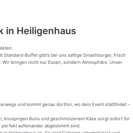
k in
Heiligenhaus
Gästen.
Standard-Buffet gibt’s bei uns saftige Smashburger, frisch
nt: Wir bringen nicht nur Essen, sondern Atmosphäre. Unser
nterwegs und kommt genau dorthin, wo dein Event stattfindet –
isch, knusprigen Buns und geschmolzenem Käse sorgt sofort für
ie perfekt aufeinander abgestimmt sind.
ng in Heiligenhaus an. So wird Catering unkompliziert und