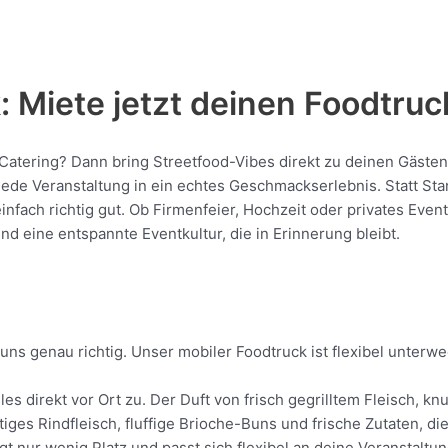
 Miete jetzt deinen Foodtruc
 Catering? Dann bring Streetfood-Vibes direkt zu deinen Gästen
e Veranstaltung in ein echtes Geschmackserlebnis. Statt Stand
 einfach richtig gut. Ob Firmenfeier, Hochzeit oder privates Eve
nd eine entspannte Eventkultur, die in Erinnerung bleibt.
uns genau richtig. Unser mobiler Foodtruck ist flexibel unterwe
les direkt vor Ort zu. Der Duft von frisch gegrilltem Fleisch,
tiges Rindfleisch, fluffige Brioche-Buns und frische Zutaten, d
gt nur wenig Platz und passt sich flexibel an deine Veranstaltu