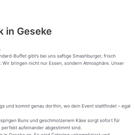
k in
Geseke
.
ard-Buffet gibt’s bei uns saftige Smashburger, frisch
nt: Wir bringen nicht nur Essen, sondern Atmosphäre. Unser
gs und kommt genau dorthin, wo dein Event stattfindet – egal
 knusprigen Buns und geschmolzenem Käse sorgt sofort für
ie perfekt aufeinander abgestimmt sind.
ng in Geseke an. So wird Catering unkompliziert und