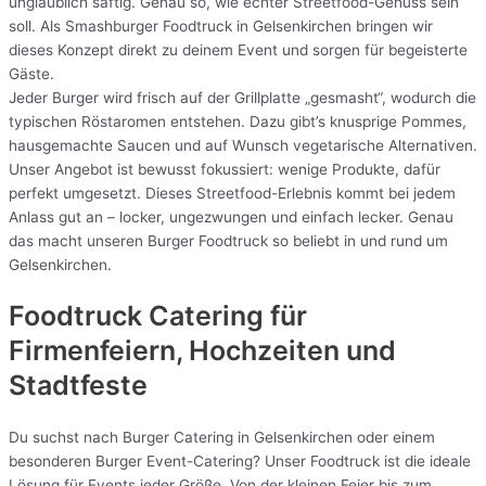
unglaublich saftig. Genau so, wie echter Streetfood-Genuss sein
soll. Als Smashburger Foodtruck in Gelsenkirchen bringen wir
dieses Konzept direkt zu deinem Event und sorgen für begeisterte
Gäste.
Jeder Burger wird frisch auf der Grillplatte „gesmasht“, wodurch die
typischen Röstaromen entstehen. Dazu gibt’s knusprige Pommes,
hausgemachte Saucen und auf Wunsch vegetarische Alternativen.
Unser Angebot ist bewusst fokussiert: wenige Produkte, dafür
perfekt umgesetzt. Dieses Streetfood-Erlebnis kommt bei jedem
Anlass gut an – locker, ungezwungen und einfach lecker. Genau
das macht unseren Burger Foodtruck so beliebt in und rund um
Gelsenkirchen.
Foodtruck Catering für
Firmenfeiern, Hochzeiten und
Stadtfeste
Du suchst nach Burger Catering in Gelsenkirchen oder einem
besonderen Burger Event-Catering? Unser Foodtruck ist die ideale
Lösung für Events jeder Größe. Von der kleinen Feier bis zum