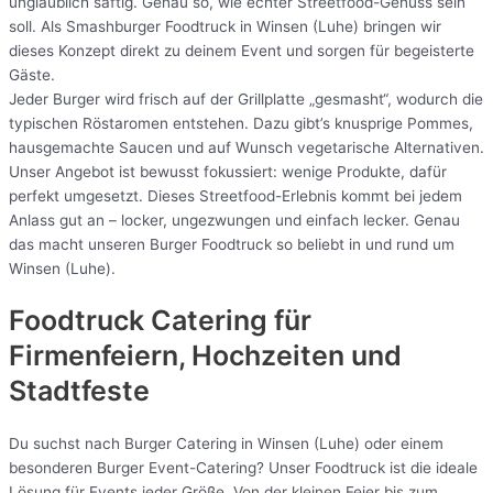
unglaublich saftig. Genau so, wie echter Streetfood-Genuss sein
soll. Als Smashburger Foodtruck in Winsen (Luhe) bringen wir
dieses Konzept direkt zu deinem Event und sorgen für begeisterte
Gäste.
Jeder Burger wird frisch auf der Grillplatte „gesmasht“, wodurch die
typischen Röstaromen entstehen. Dazu gibt’s knusprige Pommes,
hausgemachte Saucen und auf Wunsch vegetarische Alternativen.
Unser Angebot ist bewusst fokussiert: wenige Produkte, dafür
perfekt umgesetzt. Dieses Streetfood-Erlebnis kommt bei jedem
Anlass gut an – locker, ungezwungen und einfach lecker. Genau
das macht unseren Burger Foodtruck so beliebt in und rund um
Winsen (Luhe).
Foodtruck Catering für
Firmenfeiern, Hochzeiten und
Stadtfeste
Du suchst nach Burger Catering in Winsen (Luhe) oder einem
besonderen Burger Event-Catering? Unser Foodtruck ist die ideale
Lösung für Events jeder Größe. Von der kleinen Feier bis zum