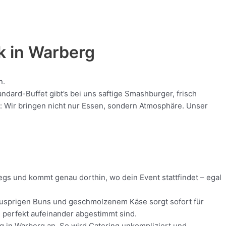
k in
Warberg
n.
dard-Buffet gibt’s bei uns saftige Smashburger, frisch
nt: Wir bringen nicht nur Essen, sondern Atmosphäre. Unser
egs und kommt genau dorthin, wo dein Event stattfindet – egal
 knusprigen Buns und geschmolzenem Käse sorgt sofort für
ie perfekt aufeinander abgestimmt sind.
ng in Warberg an. So wird Catering unkompliziert und