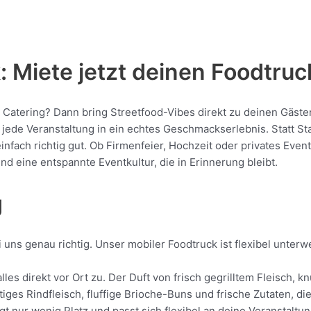
 Miete jetzt deinen Foodtruc
e Catering? Dann bring Streetfood-Vibes direkt zu deinen Gäste
de Veranstaltung in ein echtes Geschmackserlebnis. Statt Stan
 einfach richtig gut. Ob Firmenfeier, Hochzeit oder privates Eve
nd eine entspannte Eventkultur, die in Erinnerung bleibt.
g
uns genau richtig. Unser mobiler Foodtruck ist flexibel unterw
lles direkt vor Ort zu. Der Duft von frisch gegrilltem Fleisch,
tiges Rindfleisch, fluffige Brioche-Buns und frische Zutaten, d
gt nur wenig Platz und passt sich flexibel an deine Veranstaltu