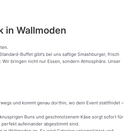
k in
Wallmoden
ten.
andard-Buffet gibt’s bei uns saftige Smashburger, frisch
nt: Wir bringen nicht nur Essen, sondern Atmosphäre. Unser
erwegs und kommt genau dorthin, wo dein Event stattfindet –
ch, knusprigen Buns und geschmolzenem Käse sorgt sofort für
ie perfekt aufeinander abgestimmt sind.
ung in Wallmoden an. So wird Catering unkompliziert und