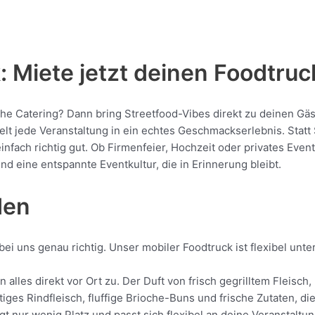
 Miete jetzt deinen Foodtruc
che Catering? Dann bring Streetfood-Vibes direkt zu deinen Gäs
jede Veranstaltung in ein echtes Geschmackserlebnis. Statt St
 einfach richtig gut. Ob Firmenfeier, Hochzeit oder privates Eve
nd eine entspannte Eventkultur, die in Erinnerung bleibt.
den
ei uns genau richtig. Unser mobiler Foodtruck ist flexibel unt
 alles direkt vor Ort zu. Der Duft von frisch gegrilltem Fleis
tiges Rindfleisch, fluffige Brioche-Buns und frische Zutaten, d
gt nur wenig Platz und passt sich flexibel an deine Veranstalt