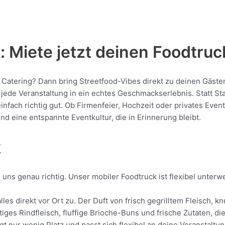
 Miete jetzt deinen Foodtruc
e Catering? Dann bring Streetfood-Vibes direkt zu deinen Gäste
de Veranstaltung in ein echtes Geschmackserlebnis. Statt Stan
 einfach richtig gut. Ob Firmenfeier, Hochzeit oder privates Eve
nd eine entspannte Eventkultur, die in Erinnerung bleibt.
k
uns genau richtig. Unser mobiler Foodtruck ist flexibel unterw
les direkt vor Ort zu. Der Duft von frisch gegrilltem Fleisch,
tiges Rindfleisch, fluffige Brioche-Buns und frische Zutaten, d
gt nur wenig Platz und passt sich flexibel an deine Veranstaltu