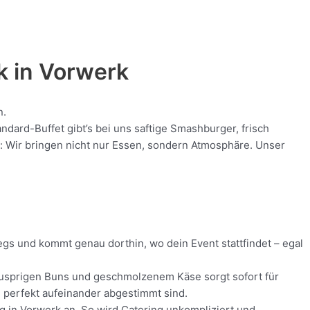
k in
Vorwerk
n.
dard-Buffet gibt’s bei uns saftige Smashburger, frisch
nt: Wir bringen nicht nur Essen, sondern Atmosphäre. Unser
egs und kommt genau dorthin, wo dein Event stattfindet – egal
 knusprigen Buns und geschmolzenem Käse sorgt sofort für
ie perfekt aufeinander abgestimmt sind.
ng in Vorwerk an. So wird Catering unkompliziert und