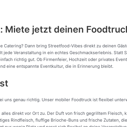
 Miete jetzt deinen Foodtruc
che Catering? Dann bring Streetfood-Vibes direkt zu deinen Gäst
jede Veranstaltung in ein echtes Geschmackserlebnis. Statt Sta
 einfach richtig gut. Ob Firmenfeier, Hochzeit oder privates Eve
nd eine entspannte Eventkultur, die in Erinnerung bleibt.
st
ei uns genau richtig. Unser mobiler Foodtruck ist flexibel unte
 alles direkt vor Ort zu. Der Duft von frisch gegrilltem Fleisc
tiges Rindfleisch, fluffige Brioche-Buns und frische Zutaten, d
t nur wenig Platz und passt sich flexibel an deine Veranstaltun