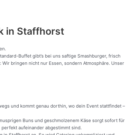
k in
Staffhorst
en.
ndard-Buffet gibt’s bei uns saftige Smashburger, frisch
nt: Wir bringen nicht nur Essen, sondern Atmosphäre. Unser
rwegs und kommt genau dorthin, wo dein Event stattfindet –
h, knusprigen Buns und geschmolzenem Käse sorgt sofort für
ie perfekt aufeinander abgestimmt sind.
g in Staffhorst an. So wird Catering unkompliziert und