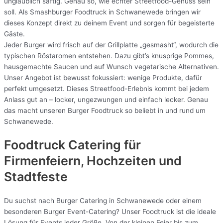
unglaublich saftig. Genau so, wie echter Streetfood-Genuss sein
soll. Als Smashburger Foodtruck in Schwanewede bringen wir
dieses Konzept direkt zu deinem Event und sorgen für begeisterte
Gäste.
Jeder Burger wird frisch auf der Grillplatte „gesmasht“, wodurch die
typischen Röstaromen entstehen. Dazu gibt’s knusprige Pommes,
hausgemachte Saucen und auf Wunsch vegetarische Alternativen.
Unser Angebot ist bewusst fokussiert: wenige Produkte, dafür
perfekt umgesetzt. Dieses Streetfood-Erlebnis kommt bei jedem
Anlass gut an – locker, ungezwungen und einfach lecker. Genau
das macht unseren Burger Foodtruck so beliebt in und rund um
Schwanewede.
Foodtruck Catering für
Firmenfeiern, Hochzeiten und
Stadtfeste
Du suchst nach Burger Catering in Schwanewede oder einem
besonderen Burger Event-Catering? Unser Foodtruck ist die ideale
Lösung für Events jeder Größe. Von der kleinen Feier bis zum