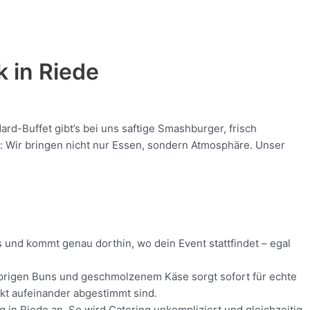
k in
Riede
d-Buffet gibt’s bei uns saftige Smashburger, frisch
nt: Wir bringen nicht nur Essen, sondern Atmosphäre. Unser
s und kommt genau dorthin, wo dein Event stattfindet – egal
nusprigen Buns und geschmolzenem Käse sorgt sofort für echte
ekt aufeinander abgestimmt sind.
g in Riede an. So wird Catering unkompliziert und gleichzeitig