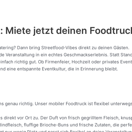
 Miete jetzt deinen Foodtruc
Catering? Dann bring Streetfood-Vibes direkt zu deinen Gästen.
Veranstaltung in ein echtes Geschmackserlebnis. Statt Standar
 einfach richtig gut. Ob Firmenfeier, Hochzeit oder privates Eve
nd eine entspannte Eventkultur, die in Erinnerung bleibt.
s genau richtig. Unser mobiler Foodtruck ist flexibel unterweg
s direkt vor Ort zu. Der Duft von frisch gegrilltem Fleisch, k
Rindfleisch, fluffige Brioche-Buns und frische Zutaten, die perf
t nur wenig Platz und passt sich flexibel an deine Veranstaltun