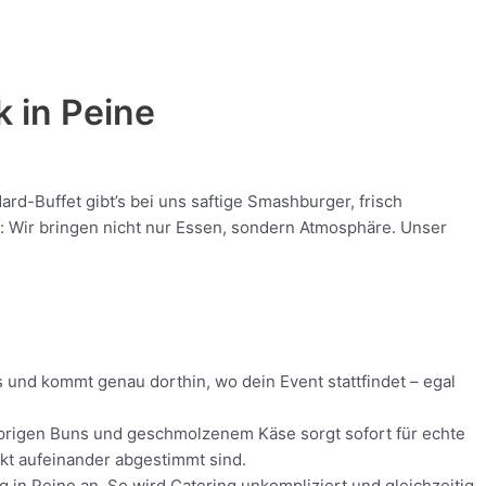
k in
Peine
d-Buffet gibt’s bei uns saftige Smashburger, frisch
nt: Wir bringen nicht nur Essen, sondern Atmosphäre. Unser
s und kommt genau dorthin, wo dein Event stattfindet – egal
nusprigen Buns und geschmolzenem Käse sorgt sofort für echte
ekt aufeinander abgestimmt sind.
g in Peine an. So wird Catering unkompliziert und gleichzeitig