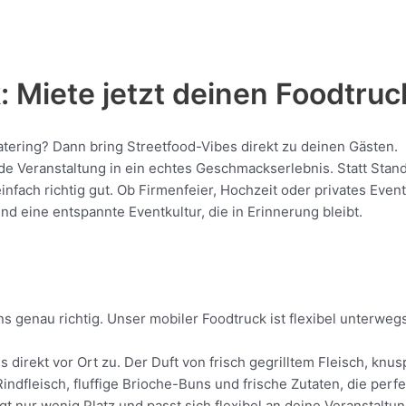
 Miete jetzt deinen Foodtruc
Catering? Dann bring Streetfood-Vibes direkt zu deinen Gästen.
Veranstaltung in ein echtes Geschmackserlebnis. Statt Standar
 einfach richtig gut. Ob Firmenfeier, Hochzeit oder privates Eve
nd eine entspannte Eventkultur, die in Erinnerung bleibt.
s genau richtig. Unser mobiler Foodtruck ist flexibel unterweg
s direkt vor Ort zu. Der Duft von frisch gegrilltem Fleisch, k
Rindfleisch, fluffige Brioche-Buns und frische Zutaten, die perf
t nur wenig Platz und passt sich flexibel an deine Veranstaltun