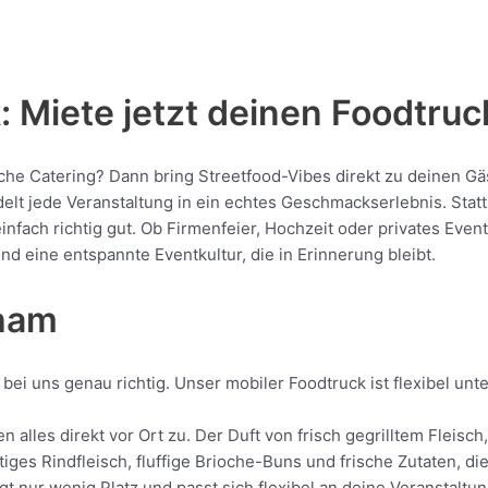
 Miete jetzt deinen Foodtruc
iche Catering? Dann bring Streetfood-Vibes direkt zu deinen Gä
jede Veranstaltung in ein echtes Geschmackserlebnis. Statt St
 einfach richtig gut. Ob Firmenfeier, Hochzeit oder privates Eve
nd eine entspannte Eventkultur, die in Erinnerung bleibt.
nham
ei uns genau richtig. Unser mobiler Foodtruck ist flexibel unt
 alles direkt vor Ort zu. Der Duft von frisch gegrilltem Fleis
tiges Rindfleisch, fluffige Brioche-Buns und frische Zutaten, d
gt nur wenig Platz und passt sich flexibel an deine Veranstalt