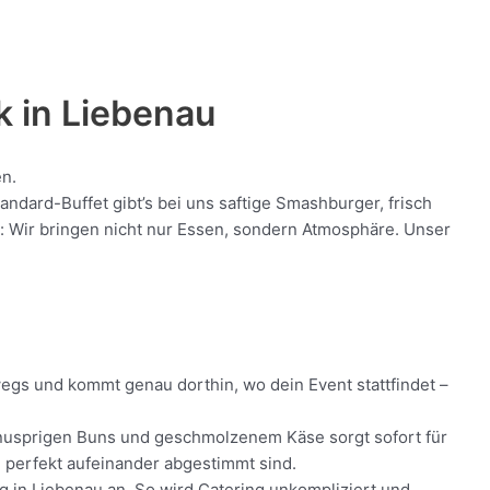
k in
Liebenau
en.
dard-Buffet gibt’s bei uns saftige Smashburger, frisch
nt: Wir bringen nicht nur Essen, sondern Atmosphäre. Unser
wegs und kommt genau dorthin, wo dein Event stattfindet –
, knusprigen Buns und geschmolzenem Käse sorgt sofort für
ie perfekt aufeinander abgestimmt sind.
ng in Liebenau an. So wird Catering unkompliziert und