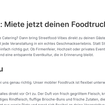
 Miete jetzt deinen Foodtruc
he Catering? Dann bring Streetfood-Vibes direkt zu deinen Gäst
de Veranstaltung in ein echtes Geschmackserlebnis. Statt Stan
 einfach richtig gut. Ob Firmenfeier, Hochzeit oder privates Eve
nd eine entspannte Eventkultur, die in Erinnerung bleibt.
u
 uns genau richtig. Unser mobiler Foodtruck ist flexibel unter
lles direkt vor Ort zu. Der Duft von frisch gegrilltem Fleisch
tiges Rindfleisch, fluffige Brioche-Buns und frische Zutaten, d
gt nur wenig Platz und passt sich flexibel an deine Veranstaltu