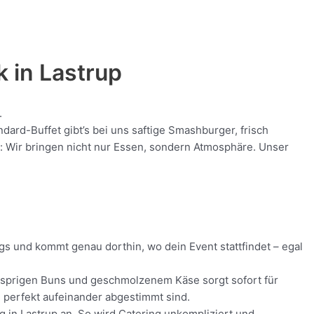
k in
Lastrup
.
ard-Buffet gibt’s bei uns saftige Smashburger, frisch
nt: Wir bringen nicht nur Essen, sondern Atmosphäre. Unser
egs und kommt genau dorthin, wo dein Event stattfindet – egal
 knusprigen Buns und geschmolzenem Käse sorgt sofort für
ie perfekt aufeinander abgestimmt sind.
ng in Lastrup an. So wird Catering unkompliziert und