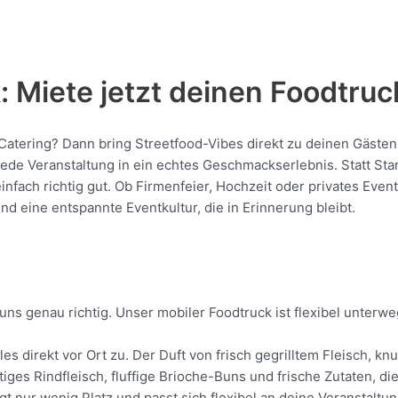
 Miete jetzt deinen Foodtruc
e Catering? Dann bring Streetfood-Vibes direkt zu deinen Gästen
e Veranstaltung in ein echtes Geschmackserlebnis. Statt Stand
 einfach richtig gut. Ob Firmenfeier, Hochzeit oder privates Eve
nd eine entspannte Eventkultur, die in Erinnerung bleibt.
uns genau richtig. Unser mobiler Foodtruck ist flexibel unterw
les direkt vor Ort zu. Der Duft von frisch gegrilltem Fleisch,
tiges Rindfleisch, fluffige Brioche-Buns und frische Zutaten, d
gt nur wenig Platz und passt sich flexibel an deine Veranstaltu