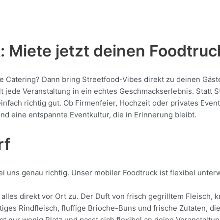
 Miete jetzt deinen Foodtruc
che Catering? Dann bring Streetfood-Vibes direkt zu deinen Gäst
ede Veranstaltung in ein echtes Geschmackserlebnis. Statt Sta
 einfach richtig gut. Ob Firmenfeier, Hochzeit oder privates Eve
nd eine entspannte Eventkultur, die in Erinnerung bleibt.
rf
i uns genau richtig. Unser mobiler Foodtruck ist flexibel unte
alles direkt vor Ort zu. Der Duft von frisch gegrilltem Fleisc
tiges Rindfleisch, fluffige Brioche-Buns und frische Zutaten, d
gt nur wenig Platz und passt sich flexibel an deine Veranstaltu