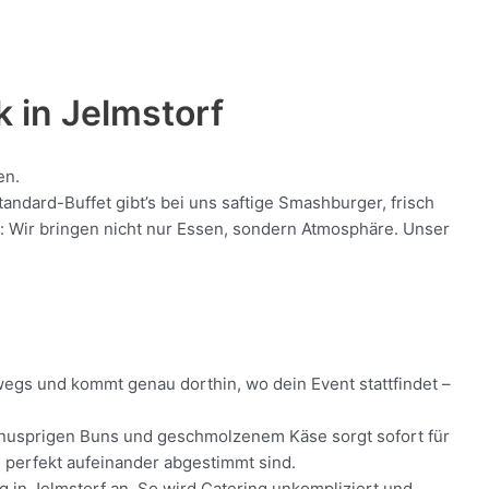
k in
Jelmstorf
en.
ndard-Buffet gibt’s bei uns saftige Smashburger, frisch
nt: Wir bringen nicht nur Essen, sondern Atmosphäre. Unser
rwegs und kommt genau dorthin, wo dein Event stattfindet –
h, knusprigen Buns und geschmolzenem Käse sorgt sofort für
ie perfekt aufeinander abgestimmt sind.
ng in Jelmstorf an. So wird Catering unkompliziert und