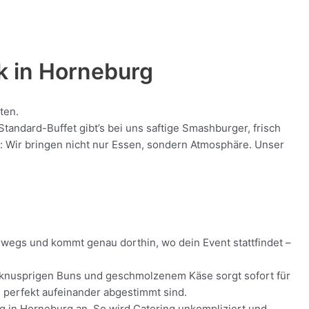
k in
Horneburg
ten.
andard-Buffet gibt’s bei uns saftige Smashburger, frisch
nt: Wir bringen nicht nur Essen, sondern Atmosphäre. Unser
erwegs und kommt genau dorthin, wo dein Event stattfindet –
ch, knusprigen Buns und geschmolzenem Käse sorgt sofort für
ie perfekt aufeinander abgestimmt sind.
ung in Horneburg an. So wird Catering unkompliziert und