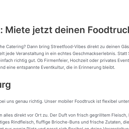
 Miete jetzt deinen Foodtruc
che Catering? Dann bring Streetfood-Vibes direkt zu deinen Gäs
jede Veranstaltung in ein echtes Geschmackserlebnis. Statt St
 einfach richtig gut. Ob Firmenfeier, Hochzeit oder privates Eve
nd eine entspannte Eventkultur, die in Erinnerung bleibt.
urg
ei uns genau richtig. Unser mobiler Foodtruck ist flexibel unt
 alles direkt vor Ort zu. Der Duft von frisch gegrilltem Fleis
tiges Rindfleisch, fluffige Brioche-Buns und frische Zutaten, d
gt nur wenig Platz und passt sich flexibel an deine Veranstalt