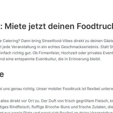
 Miete jetzt deinen Foodtruc
he Catering? Dann bring Streetfood-Vibes direkt zu deinen Gäst
ede Veranstaltung in ein echtes Geschmackserlebnis. Statt Sta
 einfach richtig gut. Ob Firmenfeier, Hochzeit oder privates Eve
nd eine entspannte Eventkultur, die in Erinnerung bleibt.
e
i uns genau richtig. Unser mobiler Foodtruck ist flexibel unte
alles direkt vor Ort zu. Der Duft von frisch gegrilltem Fleisch
tiges Rindfleisch, fluffige Brioche-Buns und frische Zutaten, d
gt nur wenig Platz und passt sich flexibel an deine Veranstaltu