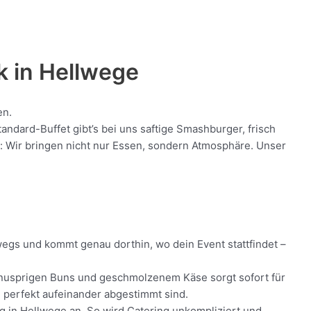
k in
Hellwege
en.
ndard-Buffet gibt’s bei uns saftige Smashburger, frisch
nt: Wir bringen nicht nur Essen, sondern Atmosphäre. Unser
rwegs und kommt genau dorthin, wo dein Event stattfindet –
, knusprigen Buns und geschmolzenem Käse sorgt sofort für
ie perfekt aufeinander abgestimmt sind.
ng in Hellwege an. So wird Catering unkompliziert und