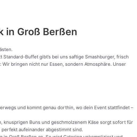
k in
Groß Berßen
ästen.
Standard-Buffet gibt’s bei uns saftige Smashburger, frisch
nt: Wir bringen nicht nur Essen, sondern Atmosphäre. Unser
nterwegs und kommt genau dorthin, wo dein Event stattfindet –
isch, knusprigen Buns und geschmolzenem Käse sorgt sofort für
ie perfekt aufeinander abgestimmt sind.
ng in Groß Berßen an. So wird Catering unkompliziert und