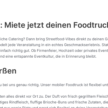
 Miete jetzt deinen Foodtruc
liche Catering? Dann bring Streetfood-Vibes direkt zu deinen G
t jede Veranstaltung in ein echtes Geschmackserlebnis. Statt 
 einfach richtig gut. Ob Firmenfeier, Hochzeit oder privates Eve
nd eine entspannte Eventkultur, die in Erinnerung bleibt.
erßen
 bei uns genau richtig. Unser mobiler Foodtruck ist flexibel u
en alles direkt vor Ort zu. Der Duft von frisch gegrilltem Fle
tiges Rindfleisch, fluffige Brioche-Buns und frische Zutaten, d
gt nur wenig Platz und passt sich flexibel an deine Veranstaltu