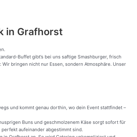
k in
Grafhorst
en.
ndard-Buffet gibt’s bei uns saftige Smashburger, frisch
nt: Wir bringen nicht nur Essen, sondern Atmosphäre. Unser
rwegs und kommt genau dorthin, wo dein Event stattfindet –
h, knusprigen Buns und geschmolzenem Käse sorgt sofort für
ie perfekt aufeinander abgestimmt sind.
ng in Grafhorst an. So wird Catering unkompliziert und