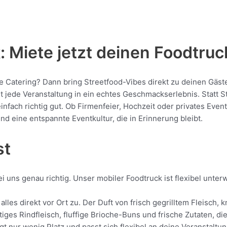
 Miete jetzt deinen Foodtruc
che Catering? Dann bring Streetfood-Vibes direkt zu deinen Gäst
ede Veranstaltung in ein echtes Geschmackserlebnis. Statt Sta
 einfach richtig gut. Ob Firmenfeier, Hochzeit oder privates Eve
nd eine entspannte Eventkultur, die in Erinnerung bleibt.
st
i uns genau richtig. Unser mobiler Foodtruck ist flexibel unte
alles direkt vor Ort zu. Der Duft von frisch gegrilltem Fleisc
tiges Rindfleisch, fluffige Brioche-Buns und frische Zutaten, d
gt nur wenig Platz und passt sich flexibel an deine Veranstaltu