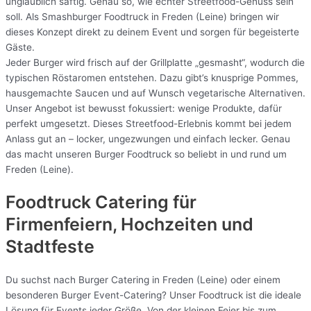
unglaublich saftig. Genau so, wie echter Streetfood-Genuss sein
soll. Als Smashburger Foodtruck in Freden (Leine) bringen wir
dieses Konzept direkt zu deinem Event und sorgen für begeisterte
Gäste.
Jeder Burger wird frisch auf der Grillplatte „gesmasht“, wodurch die
typischen Röstaromen entstehen. Dazu gibt’s knusprige Pommes,
hausgemachte Saucen und auf Wunsch vegetarische Alternativen.
Unser Angebot ist bewusst fokussiert: wenige Produkte, dafür
perfekt umgesetzt. Dieses Streetfood-Erlebnis kommt bei jedem
Anlass gut an – locker, ungezwungen und einfach lecker. Genau
das macht unseren Burger Foodtruck so beliebt in und rund um
Freden (Leine).
Foodtruck Catering für
Firmenfeiern, Hochzeiten und
Stadtfeste
Du suchst nach Burger Catering in Freden (Leine) oder einem
besonderen Burger Event-Catering? Unser Foodtruck ist die ideale
Lösung für Events jeder Größe. Von der kleinen Feier bis zum