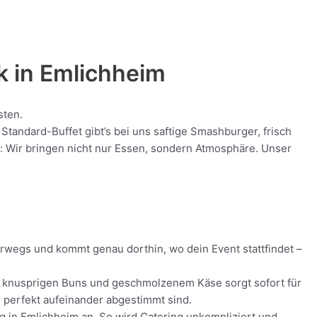
k in
Emlichheim
sten.
tandard-Buffet gibt’s bei uns saftige Smashburger, frisch
nt: Wir bringen nicht nur Essen, sondern Atmosphäre. Unser
terwegs und kommt genau dorthin, wo dein Event stattfindet –
sch, knusprigen Buns und geschmolzenem Käse sorgt sofort für
ie perfekt aufeinander abgestimmt sind.
ng in Emlichheim an. So wird Catering unkompliziert und