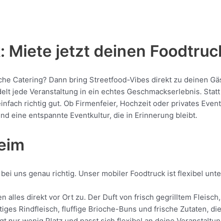
 Miete jetzt deinen Foodtruc
iche Catering? Dann bring Streetfood-Vibes direkt zu deinen Gä
 jede Veranstaltung in ein echtes Geschmackserlebnis. Statt S
 einfach richtig gut. Ob Firmenfeier, Hochzeit oder privates Eve
nd eine entspannte Eventkultur, die in Erinnerung bleibt.
heim
bei uns genau richtig. Unser mobiler Foodtruck ist flexibel un
n alles direkt vor Ort zu. Der Duft von frisch gegrilltem Flei
tiges Rindfleisch, fluffige Brioche-Buns und frische Zutaten, d
gt nur wenig Platz und passt sich flexibel an deine Veranstaltu