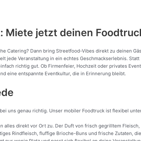
 Miete jetzt deinen Foodtruc
iche Catering? Dann bring Streetfood-Vibes direkt zu deinen Gä
jede Veranstaltung in ein echtes Geschmackserlebnis. Statt St
 einfach richtig gut. Ob Firmenfeier, Hochzeit oder privates Eve
nd eine entspannte Eventkultur, die in Erinnerung bleibt.
ede
ei uns genau richtig. Unser mobiler Foodtruck ist flexibel unt
 alles direkt vor Ort zu. Der Duft von frisch gegrilltem Fleis
tiges Rindfleisch, fluffige Brioche-Buns und frische Zutaten, d
gt nur wenig Platz und passt sich flexibel an deine Veranstalt