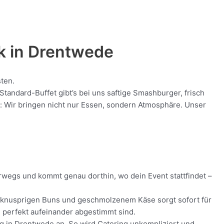
k in
Drentwede
sten.
andard-Buffet gibt’s bei uns saftige Smashburger, frisch
nt: Wir bringen nicht nur Essen, sondern Atmosphäre. Unser
erwegs und kommt genau dorthin, wo dein Event stattfindet –
ch, knusprigen Buns und geschmolzenem Käse sorgt sofort für
ie perfekt aufeinander abgestimmt sind.
ung in Drentwede an. So wird Catering unkompliziert und