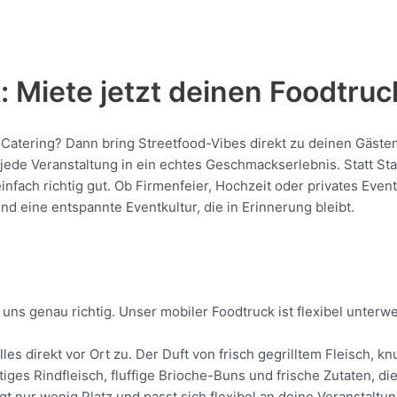
 Miete jetzt deinen Foodtruc
he Catering? Dann bring Streetfood-Vibes direkt zu deinen Gästen
de Veranstaltung in ein echtes Geschmackserlebnis. Statt Stan
 einfach richtig gut. Ob Firmenfeier, Hochzeit oder privates Eve
nd eine entspannte Eventkultur, die in Erinnerung bleibt.
 uns genau richtig. Unser mobiler Foodtruck ist flexibel unterw
lles direkt vor Ort zu. Der Duft von frisch gegrilltem Fleisch,
tiges Rindfleisch, fluffige Brioche-Buns und frische Zutaten, d
t nur wenig Platz und passt sich flexibel an deine Veranstaltun