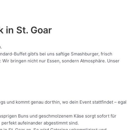
k in
St. Goar
.
dard-Buffet gibt’s bei uns saftige Smashburger, frisch
nt: Wir bringen nicht nur Essen, sondern Atmosphäre. Unser
egs und kommt genau dorthin, wo dein Event stattfindet – egal
 knusprigen Buns und geschmolzenem Käse sorgt sofort für
ie perfekt aufeinander abgestimmt sind.
g in St. Goar an. So wird Catering unkompliziert und