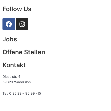
Follow Us
F
I
a
n
c
s
Jobs
e
t
b
a
o
g
Offene Stellen
o
r
k
a
Kontakt
m
Dieselstr. 4
59329 Wadersloh
Tel: 0 25 23 – 95 99 -15