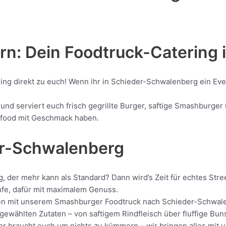
n: Dein Foodtruck-Catering 
ling direkt zu euch! Wenn ihr in Schieder-Schwalenberg ein Ev
 serviert euch frisch gegrillte Burger, saftige Smashburger u
eetfood mit Geschmack haben.
er-Schwalenberg
 der mehr kann als Standard? Dann wird’s Zeit für echtes Stre
ufe, dafür mit maximalem Genuss.
rollen mit unserem Smashburger Foodtruck nach Schieder-Schwal
ewählten Zutaten – von saftigem Rindfleisch über fluffige Buns
. Ihr braucht euch um nichts zu kümmern – wir bringen alles mi