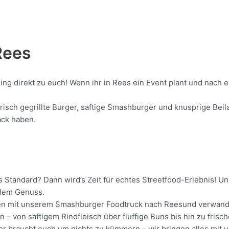
Rees
ing direkt zu euch! Wenn ihr in Rees ein Event plant und nach 
sch gegrillte Burger, saftige Smashburger und knusprige Beila
ack haben.
s Standard? Dann wird’s Zeit für echtes Streetfood-Erlebnis! 
malem Genuss.
ollen mit unserem Smashburger Foodtruck nach Reesund verwande
 – von saftigem Rindfleisch über fluffige Buns bis hin zu frisc
 Ihr braucht euch um nichts zu kümmern – wir bringen alles mit 