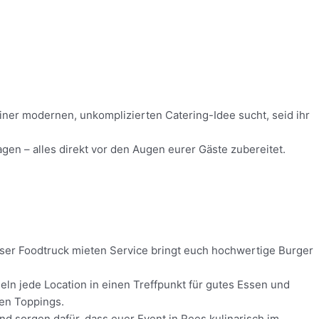
einer modernen, unkomplizierten Catering-Idee sucht, seid ihr
gen – alles direkt vor den Augen eurer Gäste zubereitet.
Unser Foodtruck mieten Service bringt euch hochwertige Burger
ln jede Location in einen Treffpunkt für gutes Essen und
hen Toppings.
und sorgen dafür, dass euer Event in Rees kulinarisch im