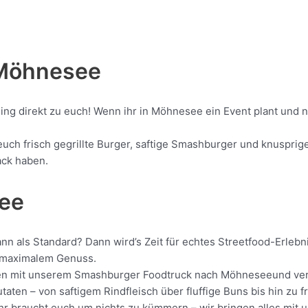
Möhnesee
ling direkt zu euch! Wenn ihr in Möhnesee ein Event plant und
h frisch gegrillte Burger, saftige Smashburger und knusprige B
ack haben.
see
nn als Standard? Dann wird’s Zeit für echtes Streetfood-Erleb
it maximalem Genuss.
rollen mit unserem Smashburger Foodtruck nach Möhneseeund ver
aten – von saftigem Rindfleisch über fluffige Buns bis hin zu f
 Ihr braucht euch um nichts zu kümmern – wir bringen alles mit