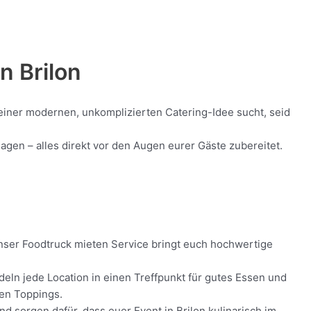
in
Brilon
h einer modernen, unkomplizierten Catering-Idee sucht, seid
agen – alles direkt vor den Augen eurer Gäste zubereitet.
 Unser Foodtruck mieten Service bringt euch hochwertige
eln jede Location in einen Treffpunkt für gutes Essen und
hen Toppings.
nd sorgen dafür, dass euer Event in Brilon kulinarisch im