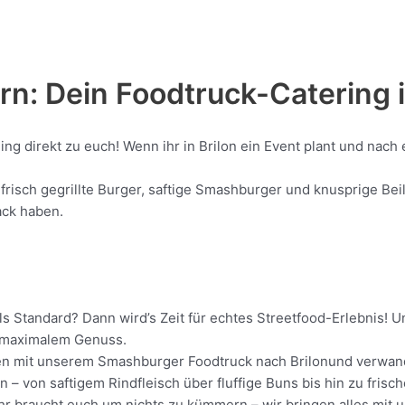
n: Dein Foodtruck-Catering 
ing direkt zu euch! Wenn ihr in Brilon ein Event plant und nac
risch gegrillte Burger, saftige Smashburger und knusprige Beil
ack haben.
als Standard? Dann wird’s Zeit für echtes Streetfood-Erlebnis!
it maximalem Genuss.
ollen mit unserem Smashburger Foodtruck nach Brilonund verwand
 – von saftigem Rindfleisch über fluffige Buns bis hin zu frisc
Ihr braucht euch um nichts zu kümmern – wir bringen alles mit u