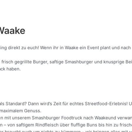
Waake
ling direkt zu euch! Wenn ihr in Waake ein Event plant und nac
isch gegrillte Burger, saftige Smashburger und knusprige Beil
ack haben.
ls Standard? Dann wird’s Zeit für echtes Streetfood-Erlebnis!
it maximalem Genuss.
ollen mit unserem Smashburger Foodtruck nach Waakeund verwand
 – von saftigem Rindfleisch über fluffige Buns bis hin zu frisc
 Ihr braucht euch um nichts zu kümmern – wir bringen alles mit 