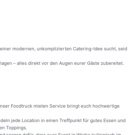
h einer modernen, unkomplizierten Catering-Idee sucht, seid
agen – alles direkt vor den Augen eurer Gäste zubereitet.
 Unser Foodtruck mieten Service bringt euch hochwertige
eln jede Location in einen Treffpunkt für gutes Essen und
hen Toppings.
und sorgen dafür, dass euer Event in Waake kulinarisch im