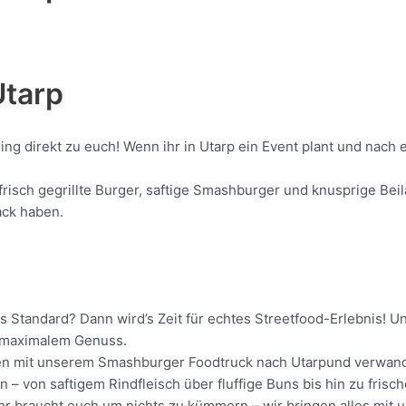
Utarp
ing direkt zu euch! Wenn ihr in Utarp ein Event plant und nach
isch gegrillte Burger, saftige Smashburger und knusprige Beila
ack haben.
ls Standard? Dann wird’s Zeit für echtes Streetfood-Erlebnis! 
it maximalem Genuss.
ollen mit unserem Smashburger Foodtruck nach Utarpund verwand
 – von saftigem Rindfleisch über fluffige Buns bis hin zu frisc
Ihr braucht euch um nichts zu kümmern – wir bringen alles mit u