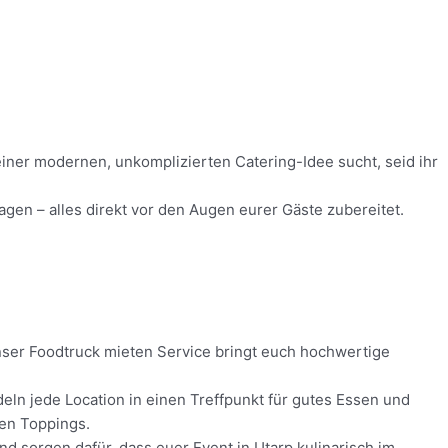
 einer modernen, unkomplizierten Catering-Idee sucht, seid ihr
gen – alles direkt vor den Augen eurer Gäste zubereitet.
Unser Foodtruck mieten Service bringt euch hochwertige
eln jede Location in einen Treffpunkt für gutes Essen und
hen Toppings.
nd sorgen dafür, dass euer Event in Utarp kulinarisch im