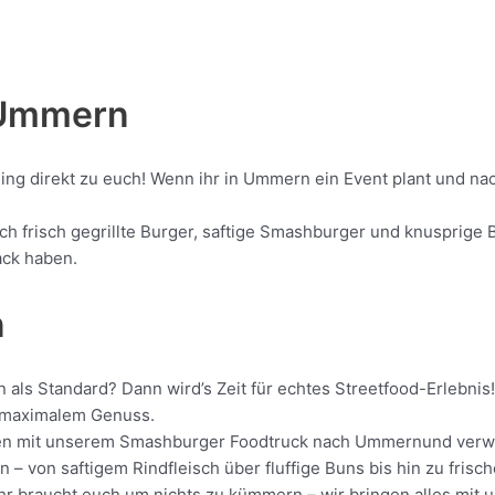
Ummern
ling direkt zu euch! Wenn ihr in Ummern ein Event plant und n
frisch gegrillte Burger, saftige Smashburger und knusprige Be
ack haben.
n
 als Standard? Dann wird’s Zeit für echtes Streetfood-Erlebni
it maximalem Genuss.
rollen mit unserem Smashburger Foodtruck nach Ummernund verwa
 – von saftigem Rindfleisch über fluffige Buns bis hin zu frisc
 Ihr braucht euch um nichts zu kümmern – wir bringen alles mit