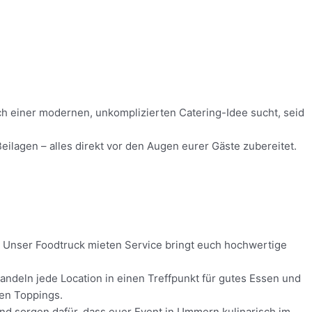
ach einer modernen, unkomplizierten Catering-Idee sucht, seid
ilagen – alles direkt vor den Augen eurer Gäste zubereitet.
s! Unser Foodtruck mieten Service bringt euch hochwertige
ndeln jede Location in einen Treffpunkt für gutes Essen und
hen Toppings.
 und sorgen dafür, dass euer Event in Ummern kulinarisch im