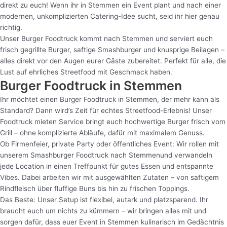
direkt zu euch! Wenn ihr in Stemmen ein Event plant und nach einer
modernen, unkomplizierten Catering-Idee sucht, seid ihr hier genau
richtig.
Unser Burger Foodtruck kommt nach Stemmen und serviert euch
frisch gegrillte Burger, saftige Smashburger und knusprige Beilagen –
alles direkt vor den Augen eurer Gäste zubereitet. Perfekt für alle, die
Lust auf ehrliches Streetfood mit Geschmack haben.
Burger Foodtruck in Stemmen
Ihr möchtet einen Burger Foodtruck in Stemmen, der mehr kann als
Standard? Dann wird’s Zeit für echtes Streetfood-Erlebnis! Unser
Foodtruck mieten Service bringt euch hochwertige Burger frisch vom
Grill – ohne komplizierte Abläufe, dafür mit maximalem Genuss.
Ob Firmenfeier, private Party oder öffentliches Event: Wir rollen mit
unserem Smashburger Foodtruck nach Stemmenund verwandeln
jede Location in einen Treffpunkt für gutes Essen und entspannte
Vibes. Dabei arbeiten wir mit ausgewählten Zutaten – von saftigem
Rindfleisch über fluffige Buns bis hin zu frischen Toppings.
Das Beste: Unser Setup ist flexibel, autark und platzsparend. Ihr
braucht euch um nichts zu kümmern – wir bringen alles mit und
sorgen dafür, dass euer Event in Stemmen kulinarisch im Gedächtnis