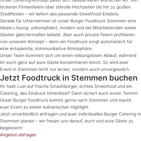
Unser Catering-Konzept passt sich flexibel euren Wünschen an. Von
lockeren Firmenfeiern über stilvolle Hochzeiten bis hin zu großen
Stadtfesten – wir liefern das passende Streetfood-Erlebnis.
Gerade für Unternehmen ist unser Burger Foodtruck Stemmen eine
ideale Lösung: unkompliziert, modern und bei Mitarbeitenden sowie
Gästen gleichermaßen beliebt. Aber auch private Feiern profitieren
von unserem Konzept – denn ein Foodtruck sorgt automatisch für
eine entspannte, kommunikative Atmosphäre.
Unser Team kümmert sich um einen reibungslosen Ablauf, während
ihr euch ganz auf eure Gäste konzentrieren könnt. So wird euer
Event in Stemmen nicht nur lecker, sondern auch unvergesslich.
Jetzt Foodtruck in Stemmen buchen
Ihr habt Lust auf frische Smashburger, echtes Streetfood und ein
Catering, das Eindruck hinterlässt? Dann sichert euch euren Termin!
Unser Burger Foodtruck kommt gerne nach Stemmen und macht
euer Event zu einem kulinarischen Highlight.
Jetzt unverbindlich anfragen und euer individuelles Burger Catering in
Stemmen planen – wir freuen uns darauf, euch und eure Gäste zu
begeistern!
Angebot abfragen