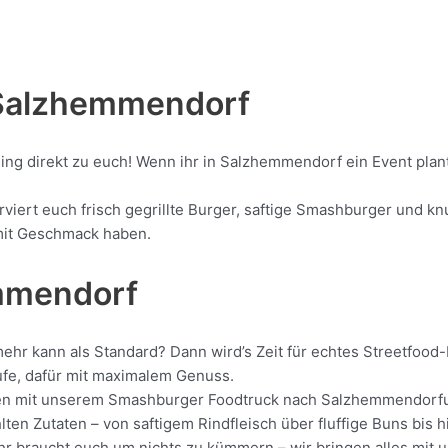
Salzhemmendorf
ling direkt zu euch! Wenn ihr in Salzhemmendorf ein Event pla
rt euch frisch gegrillte Burger, saftige Smashburger und knus
d mit Geschmack haben.
emmendorf
hr kann als Standard? Dann wird’s Zeit für echtes Streetfood-
ufe, dafür mit maximalem Genuss.
rollen mit unserem Smashburger Foodtruck nach Salzhemmendorfu
en Zutaten – von saftigem Rindfleisch über fluffige Buns bis h
. Ihr braucht euch um nichts zu kümmern – wir bringen alles mi