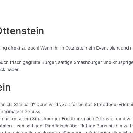
Ottenstein
ing direkt zu euch! Wenn ihr in Ottenstein ein Event plant und
ch frisch gegrillte Burger, saftige Smashburger und knusprige 
ack haben.
ein
ann als Standard? Dann wird’s Zeit für echtes Streetfood-Erleb
it maximalem Genuss.
ollen mit unserem Smashburger Foodtruck nach Ottensteinund ver
aten – von saftigem Rindfleisch über fluffige Buns bis hin zu f
Ihr braucht euch um nichts zu kümmern – wir bringen alles mit u