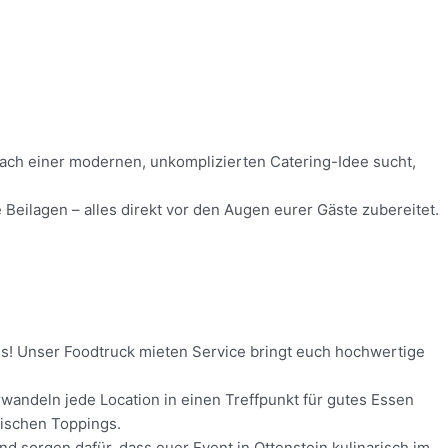
 nach einer modernen, unkomplizierten Catering-Idee sucht,
Beilagen – alles direkt vor den Augen eurer Gäste zubereitet.
nis! Unser Foodtruck mieten Service bringt euch hochwertige
wandeln jede Location in einen Treffpunkt für gutes Essen
rischen Toppings.
nd sorgen dafür, dass euer Event in Ottenstein kulinarisch im