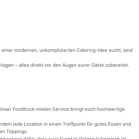
ch einer modernen, unkomplizierten Catering-Idee sucht, seid
lagen – alles direkt vor den Augen eurer Gäste zubereitet.
! Unser Foodtruck mieten Service bringt euch hochwertige
deln jede Location in einen Treffpunkt für gutes Essen und
hen Toppings.
und sorgen dafür, dass euer Event in Oetzen kulinarisch im