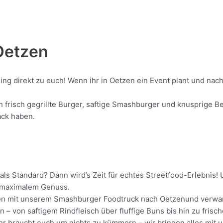
Oetzen
ling direkt zu euch! Wenn ihr in Oetzen ein Event plant und na
risch gegrillte Burger, saftige Smashburger und knusprige Bei
ack haben.
als Standard? Dann wird’s Zeit für echtes Streetfood-Erlebnis
it maximalem Genuss.
ollen mit unserem Smashburger Foodtruck nach Oetzenund verwan
 – von saftigem Rindfleisch über fluffige Buns bis hin zu frisc
 Ihr braucht euch um nichts zu kümmern – wir bringen alles mit 