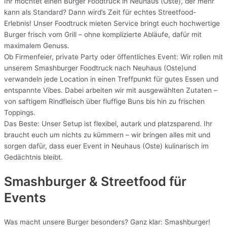
Ihr möchtet einen Burger Foodtruck in Neuhaus (Oste), der mehr
kann als Standard? Dann wird’s Zeit für echtes Streetfood-
Erlebnis! Unser Foodtruck mieten Service bringt euch hochwertige
Burger frisch vom Grill – ohne komplizierte Abläufe, dafür mit
maximalem Genuss.
Ob Firmenfeier, private Party oder öffentliches Event: Wir rollen mit
unserem Smashburger Foodtruck nach Neuhaus (Oste)und
verwandeln jede Location in einen Treffpunkt für gutes Essen und
entspannte Vibes. Dabei arbeiten wir mit ausgewählten Zutaten –
von saftigem Rindfleisch über fluffige Buns bis hin zu frischen
Toppings.
Das Beste: Unser Setup ist flexibel, autark und platzsparend. Ihr
braucht euch um nichts zu kümmern – wir bringen alles mit und
sorgen dafür, dass euer Event in Neuhaus (Oste) kulinarisch im
Gedächtnis bleibt.
Smashburger & Streetfood für
Events
Was macht unsere Burger besonders? Ganz klar: Smashburger!