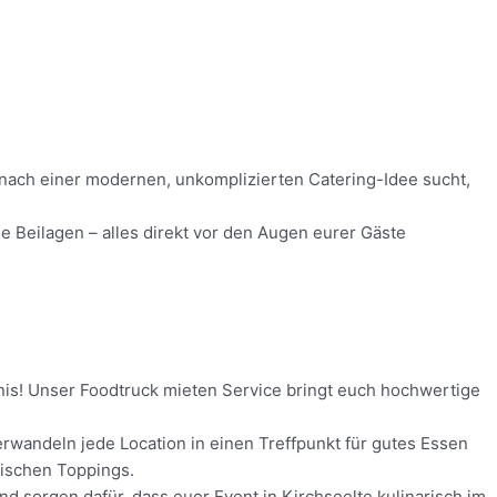
d nach einer modernen, unkomplizierten Catering-Idee sucht,
e Beilagen – alles direkt vor den Augen eurer Gäste
bnis! Unser Foodtruck mieten Service bringt euch hochwertige
rwandeln jede Location in einen Treffpunkt für gutes Essen
rischen Toppings.
nd sorgen dafür, dass euer Event in Kirchseelte kulinarisch im