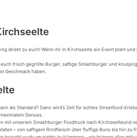
Kirchseelte
ing direkt zu euch! Wenn ihr in Kirchseelte ein Event plant un
uch frisch gegrillte Burger, saftige Smashburger und knusprig
d mit Geschmack haben.
elte
kann als Standard? Dann wird’s Zeit für echtes Streetfood-Erle
it maximalem Genuss.
ollen mit unserem Smashburger Foodtruck nach Kirchseelteund ve
aten – von saftigem Rindfleisch über fluffige Buns bis hin zu f
Ihr braucht euch um nichts zu kümmern – wir bringen alles mit u