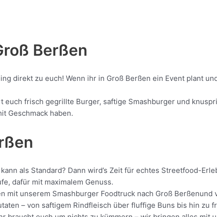
Groß Berßen
ling direkt zu euch! Wenn ihr in Groß Berßen ein Event plant u
euch frisch gegrillte Burger, saftige Smashburger und knuspri
d mit Geschmack haben.
erßen
kann als Standard? Dann wird’s Zeit für echtes Streetfood-Erle
ufe, dafür mit maximalem Genuss.
ollen mit unserem Smashburger Foodtruck nach Groß Berßenund v
aten – von saftigem Rindfleisch über fluffige Buns bis hin zu f
 Ihr braucht euch um nichts zu kümmern – wir bringen alles mit 