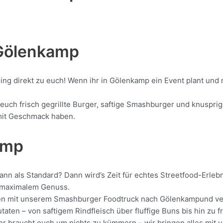
Gölenkamp
ling direkt zu euch! Wenn ihr in Gölenkamp ein Event plant und
ch frisch gegrillte Burger, saftige Smashburger und knusprige
d mit Geschmack haben.
amp
nn als Standard? Dann wird’s Zeit für echtes Streetfood-Erleb
it maximalem Genuss.
rollen mit unserem Smashburger Foodtruck nach Gölenkampund ve
aten – von saftigem Rindfleisch über fluffige Buns bis hin zu f
 Ihr braucht euch um nichts zu kümmern – wir bringen alles mit 