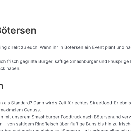
Bötersen
ling direkt zu euch! Wenn ihr in Bötersen ein Event plant und 
 frisch gegrillte Burger, saftige Smashburger und knusprige B
ack haben.
n
n als Standard? Dann wird’s Zeit für echtes Streetfood-Erlebn
it maximalem Genuss.
ollen mit unserem Smashburger Foodtruck nach Bötersenund verw
 – von saftigem Rindfleisch über fluffige Buns bis hin zu frisc
 Ihr braucht euch um nichts zu kümmern – wir bringen alles mit 