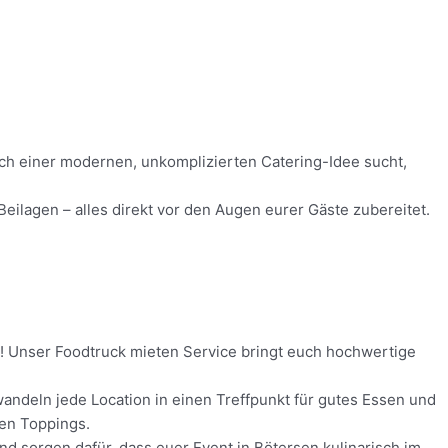
nach einer modernen, unkomplizierten Catering-Idee sucht,
eilagen – alles direkt vor den Augen eurer Gäste zubereitet.
is! Unser Foodtruck mieten Service bringt euch hochwertige
andeln jede Location in einen Treffpunkt für gutes Essen und
hen Toppings.
und sorgen dafür, dass euer Event in Bötersen kulinarisch im