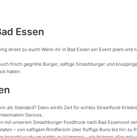
Bad Essen
ling direkt zu euch! Wenn ihr in Bad Essen ein Event plant und
h frisch gegrillte Burger, saftige Smashburger und knusprige 
ack haben.
sen
nn als Standard? Dann wird’s Zeit für echtes Streetfood-Erleb
it maximalem Genuss.
ollen mit unserem Smashburger Foodtruck nach Bad Essenund ver
aten – von saftigem Rindfleisch über fluffige Buns bis hin zu f
 Ihr braucht euch um nichts zu kümmern – wir bringen alles mit 